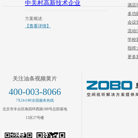
中关村高新技术企业
酒店
多功
方案概述:
会议
【查看详情】
流动
学校
指挥
更多案
关注油条视频黄片
400-003-8066
7X24小时全国服务热线
北京市丰台区南四环西路188号总部基地
11区27号楼