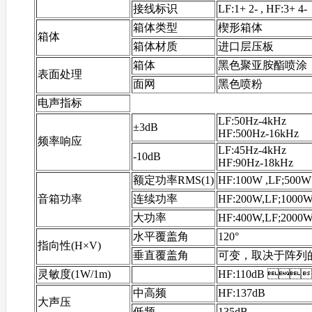
接线标识
LF:1+ 2- , HF:3+ 4-
箱体类型
楔形箱体
箱体
箱体材质
进口层压板
箱体
黑色聚亚胺酯喷涂
表面处理
面网
黑色喷粉
电声指标
LF:50Hz-4kHz
±3dB
HF:500Hz-16kHz
频率响应
LF:45Hz-4kHz
-10dB
HF:90Hz-18kHz
额定功率RMS(1)
HF:100W ,LF;500W
音箱功率
连续功率
HF:200W,LF;1000
大功率
HF:400W,LF;2000
水平覆盖角
120°
指向性(H×V)
垂直覆盖角
可变，取决于阵
灵敏度(1W/1m)
HF:110dB 
中高频
HF:137dB
大声压
低频
135dB