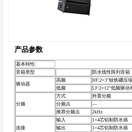
产品参数
基本特性:
音箱类型
防水线性阵列音箱
高频
HF:2×3"钕铁硼
驱动器
低频
LF:2×12"低频驱
方式
外置分频
分频
分频点
—
推荐分频点
2kHz
输入
1×4芯铝制防水插
连接
输出
1×4芯铝制防水插