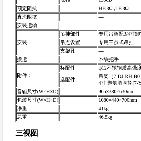
额定阻抗
HF:8Ω ,LF:8Ω
直流阻抗
—
安装运输
吊挂部件
专用吊架配3/4寸卸
安装
吊点设置
专用三点式吊挂
支架孔
—
搬运
2×铁把手
标配件
ф12不锈钢质高强
附件：
吊架（7-DJ-RH-B01
选配件
4寸 聚氨脂脚轮(7-YX
音箱尺寸(W×H×D)
965×380×630mm
包装尺寸(W×H×D)
1080×440×700mm
净重
41kg
总重
46.5kg
三视图