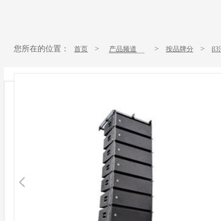
您所在的位置：
>
>
>
首页
产品频道
按品牌分
β
SFA121外置2分频双12英寸防水全频线性阵列扬声器