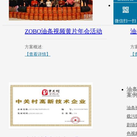
微信扫一扫
ZOBO油条视频黄片年会活动
油
方案概述:
方
【查看详情】
【
油
案
油条
载污
剧场
色视