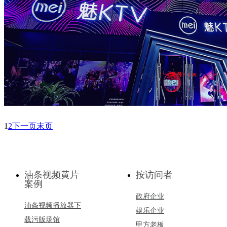
1
2
下一页
末页
油条视频黄片
按访问者
案例
政府企业
油条视频播放器下
娱乐企业
载污版场馆
甲方老板