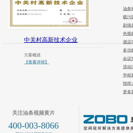
油条
载污
剧场
色视
中关村高新技术企业
酒店
多功
方案概述:
会议
【查看详情】
流动
学校
指挥
更多案
关注油条视频黄片
400-003-8066