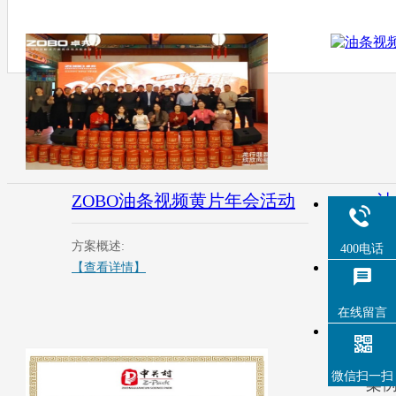
ZOBO油条视频黄片年会活动
油
方案概述:
方
400电话
【查看详情】
【
在线留言
油
微信扫一扫
案