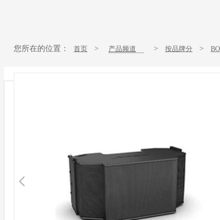
您所在的位置：
>
>
>
首页
产品频道
按品牌分
B
RoomMatch®RM283510阵列模块扬声器