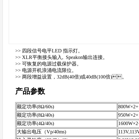
>> 四段信号电平LED 指示灯。
>> XLR平衡接头输入, Speakon输出连接。
>> 可恢复的电源过载保护器。
>> 电源开机浪涌电流限位。
>> 两段增益设置，32dB(40倍)或40dB(100倍)。
产品参数
额定功率(8Ω/60s)
800W×2+
额定功率(8Ω/40s)
950W×2+
额定功率(4Ω/40s)
1600W×2
大输出电压（Vp/40ms)
113V,113