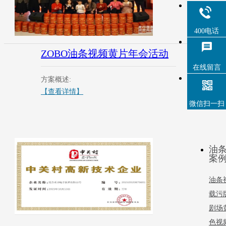
400电话
ZOBO油条视频黄片年会活动
油
在线留言
方案概述:
方
【查看详情】
【
微信扫一扫
油
案
油条
载污
剧场
色视