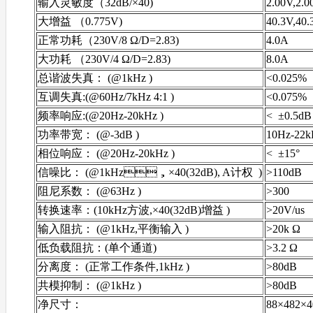
输入灵敏度（32dB/×40)
2.00V,2.0
大增益 （0.775V)
40.3V,40.
正常功耗（230V/8 Ω/D=2.83)
4.0A
大功耗 （230V/4 Ω/D=2.83)
8.0A
总谐波失真： (@1kHz )
<0.025%
互调失真:(@60Hz/7kHz 4:1 )
<0.075%
频率响应:(@20Hz-20kHz )
< ±0.5d
功率带宽： (@-3dB )
10Hz-22
相位响应： (@20Hz-20kHz )
< ±15°
信噪比： (@1kHz，×40(32dB), A计权 )
>110dB
阻尼系数： (@63Hz )
>300
转换速率：(10kHz方波,×40(32dB)增益 )
>20V/us
输入阻抗： (@1kHz,平衡输入 )
>20k Ω
低负载阻抗：(单个通道)
>3.2 Ω
分离度： (正常工作条件,1kHz )
>80dB
共模抑制： (@1kHz )
>80dB
净尺寸：
88×482×