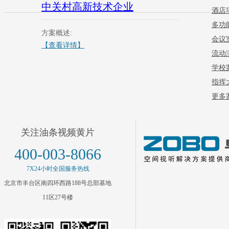
中关村高新技术企业
酒店
多功
方案概述:
会议
【查看详情】
流动
学校
指挥
更多案
关注油条视频黄片
400-003-8066
7X24小时全国服务热线
北京市丰台区南四环西路188号总部基地
11区27号楼