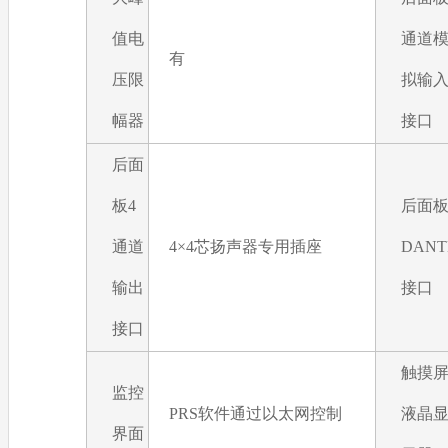
值电
通道
有
压限
拟输
幅器
接口
后面
板4
后面
通道
4×4芯扬声器专用插座
DANT
输出
接口
接口
触摸
监控
PRS软件通过以太网控制
液晶
界面