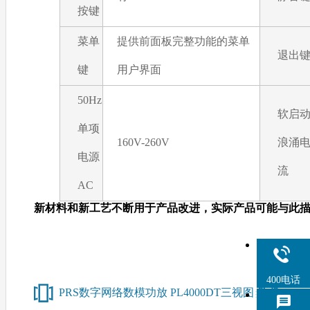
按键
菜单
提供前面板完整功能的菜单
退出
键
用户界面
50Hz
软启动
单项
160V-260V
浪涌
电源
流
AC
新材料和新工艺不断用于产品改进，实际产品可能与此描
400电话
PRS数字网络数模功放 PL4000DT三视图
/ TH