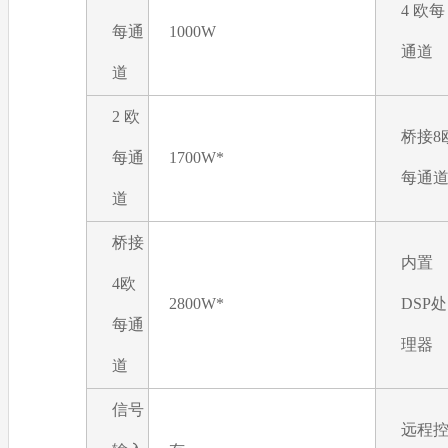
4 欧每
每通
1000W
通道
道
2 欧
桥接8
每通
1700W*
每通
道
桥接
内置
4欧
2800W*
DSP处
每通
理器
道
信号
远程