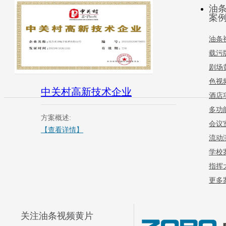
油
案
油条
载污
剧场
色视
中关村高新技术企业
酒店
多功
方案概述:
会议
【查看详情】
流动
学校
指挥
更多案
关注油条视频黄片