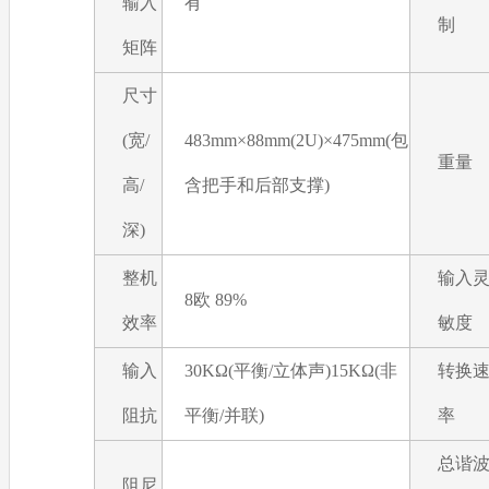
输入
有
制
矩阵
尺寸
(宽/
483mm×88mm(2U)×475mm(包
重量
高/
含把手和后部支撑)
深)
整机
输入
8欧 89%
效率
敏度
输入
30KΩ(平衡/立体声)15KΩ(非
转换
阻抗
平衡/并联)
率
总谐
阻尼