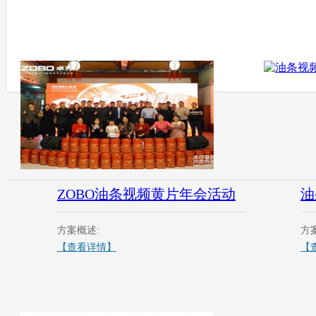
ZOBO油条视频黄片年会活动
油
方案概述:
方
【查看详情】
【