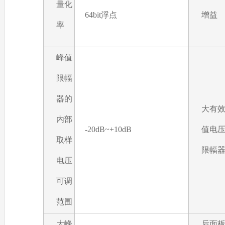
量化
64bit浮点
增益
率
峰值
限幅
器的
大有
内部
-20dB~+10dB
值电
取样
限幅
电压
可调
范围
大峰
后面板