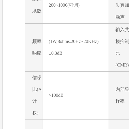
200~1000(可调)
失真
系数
噪声
输入
频率
(1W,8ohms,20Hz~20KHz)
模抑
响应
±0.3dB
比
(CMR)
信噪
比(A
内部
>100dB
计
样率
权)