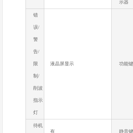
示器
错
误/
警
告/
限
液晶屏显示
功能
制/
削波
指示
灯
待机
有
静音