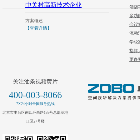
中关村高新技术企业
酒店
多功
方案概述:
会议
【查看详情】
流动
学校
指挥
更多案
关注油条视频黄片
400-003-8066
7X24小时全国服务热线
北京市丰台区南四环西路188号总部基地
11区27号楼