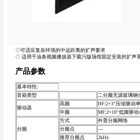
◇可适应复杂环境的中远距离的扩声要求
◇ 适用于油条视频播放器下载污版场馆固定安装的扩声
产品参数
基本特性:
音箱类型
二分频无源玻璃钢
高频
HF:2×3"压缩驱动
驱动器
中频
MF:2×10"低频驱
方式
外置分频网络
分频
分频点
—
推荐分频点
2kHz