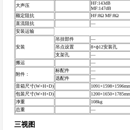
HF:143dB
大声压
MF:147dB
额定阻抗
HF:8Ω MF:8Ω
直流阻抗
—
安装运输
吊挂部件
—
安装
吊点设置
8×ф12安装孔
支架孔
—
搬运
—
标配件
—
附件：
选配件
—
音箱尺寸(W×H×D)
1091×1598×1596m
包装尺寸(W×H×D)
1200×1650×1785m
净重
108kg
总重
—
三视图