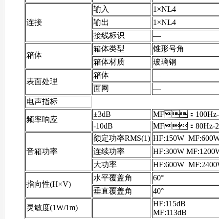
输入
1×NL4
连接
输出
1×NL4
接线标识
—
箱体类型
锥形号角
箱体
箱体材质
玻璃钢
箱体
—
表面处理
面网
—
电声指标
±3dB
MF：100Hz-2
频率响应
-10dB
MF：80Hz-2
额定功率RMS(1)
HF:150W MF:600
音箱功率
连续功率
HF:300W MF:1200
大功率
HF:600W MF:240
水平覆盖角
60°
指向性(H×V)
垂直覆盖角
40°
HF:115dB
灵敏度(1W/1m)
MF:113dB