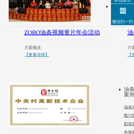
在线留言
微信扫一扫
ZOBO油条视频黄片年会活动
油
方案概述:
方
【查看详情】
【
油
案
油条
载污
剧场
色视