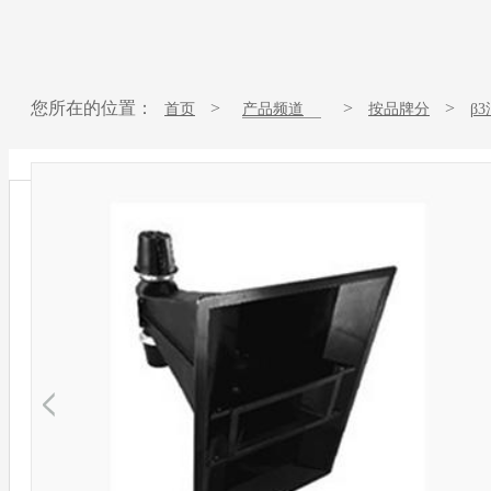
您所在的位置：
>
>
>
首页
产品频道
按品牌分
β
ΣH64 外置2分频10英寸号筒式中高频扬声器系统