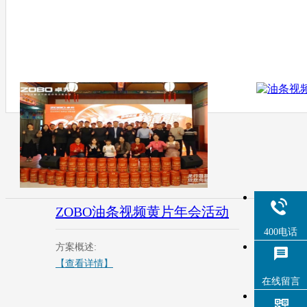
ZOBO油条视频黄片年会活动
油
400电话
方案概述:
方
【查看详情】
【
在线留言