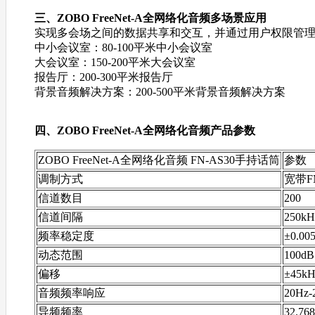
三、
ZOBO
FreeNet-A全网络化音频
多场景应用
实现多会场之间的数据共享和交互，并通过用户权限管理实
中小会议室：80-100平米中小会议室
大会议室：150-200平米大会议室
报告厅：200-300平米报告厅
背景音频解决方案：200-500平米背景音频解决方案
四、
ZOBO
FreeNet-A全网络化音频
产品参数
ZOBO
FreeNet-A全网络化音频
FN-AS30手持话筒
参数
调制方式
宽带F
信道数目
200
信道间隔
250kH
频率稳定度
±0.00
动态范围
100dB
偏移
±45kH
音频频率响应
20Hz
导频频率
32.76