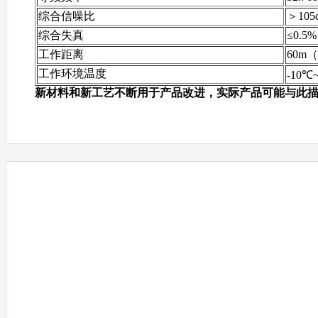
综合信噪比
＞105
综合失真
≤0.5%
工作距离
60m
工作环境温度
-10℃
新材料和新工艺不断用于产品改进，实际产品可能与此描