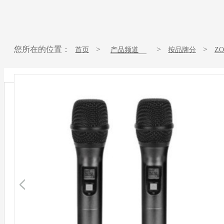
您所在的位置：
>
>
>
首页
产品频道
按品牌分
Z