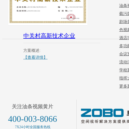
油条
载污
剧场
色视
中关村高新技术企业
酒店
多功
方案概述:
会议
【查看详情】
流动
学校
指挥
更多案
关注油条视频黄片
400-003-8066
7X24小时全国服务热线