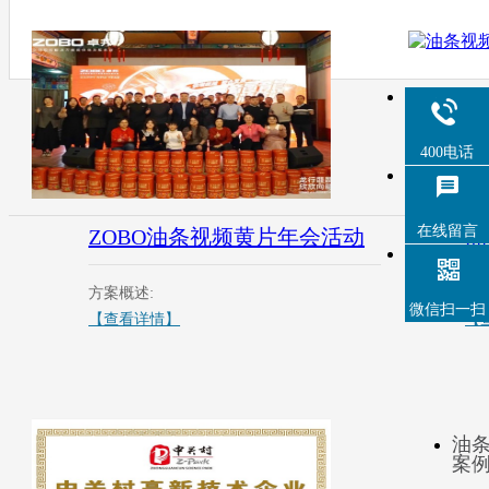
400电话
在线留言
ZOBO油条视频黄片年会活动
油
方案概述:
方
微信扫一扫
【查看详情】
【
油
案