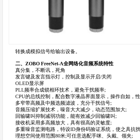
转换成模拟信号给输出设备。
二、
ZOBO
FreeNet-A全网络化音频
系统特性
真分集，不断讯，死角
发言键及发言指示灯，控制及显示开启/关闭
OLED显示屏
PLL频率合成锁相环技术，避免干扰频率;
CPU的总线控制，配合数字液晶界面显示，操作自如，
多窄带高频及中频选频滤波，充分干扰信号;
音频压缩扩展技术，噪音大大减少，动态范围加大;
回输啸叫抑制减弱功能，能有效减少回输啸叫;
接收机采用多高频放大，具有很高的灵敏度;
多重噪音监测电路，特设ID身份码验证系统，使之具抗扰
理想空间使用范围80米;可任意选配手咪、头戴、领夹;