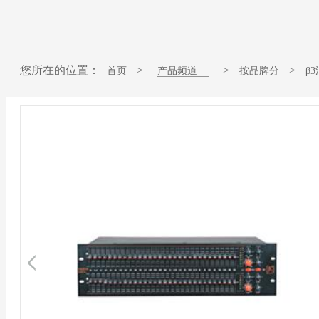
您所在的位置：
>
>
>
首页
产品频道
按品牌分
β