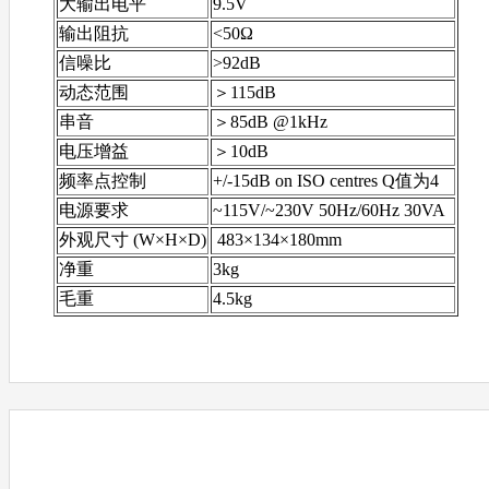
大输出电平
9.5V
输出阻抗
<50Ω
信噪比
>92dB
动态范围
＞115dB
串音
＞85dB @1kHz
电压增益
＞10dB
频率点控制
+/-15dB on ISO centres Q值为4
电源要求
~115V/~230V 50Hz/60Hz 30VA
外观尺寸 (W×H×D)
483×134×180mm
净重
3kg
毛重
4.5kg