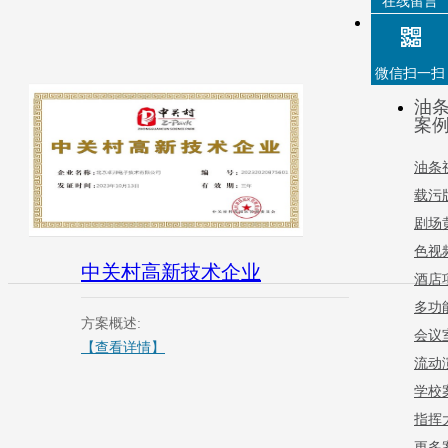
在线留言
微信扫一扫
油
案
油条
载污
剧场
色视
中关村高新技术企业
酒店
多功
方案概述:
会议
【查看详情】
流动
学校
指挥
更多案