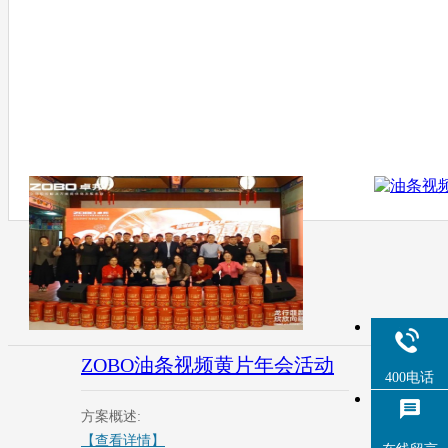
ZOBO油条视频黄片年会活动
油
400电话
方案概述:
方
【查看详情】
【