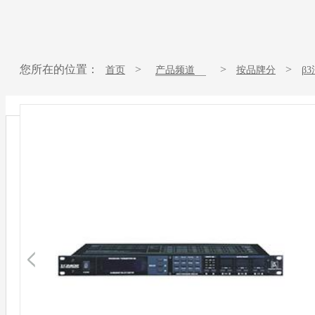
您所在的位置：
>
>
>
首页
产品频道
按品牌分
β