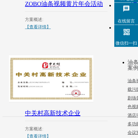
ZOBO油条视频黄片年会活动
油
方案概述:
方
在线留言
【查看详情】
【
微信扫一扫
油
案
油条
载污
剧场
色视
中关村高新技术企业
酒店
多功
方案概述:
会议
【查看详情】