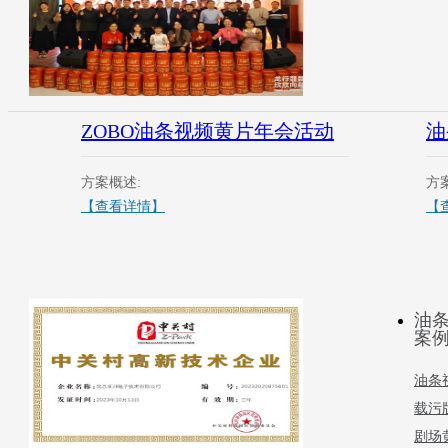
ZOBO油条视频黄片年会活动
油
方案概述:
方
【查看详情】
【
油
案
油条
载污
剧场