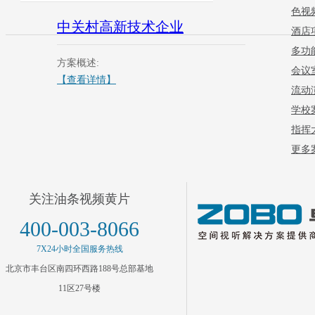
色视
中关村高新技术企业
酒店
多功
方案概述:
会议
【查看详情】
流动
学校
指挥
更多案
关注油条视频黄片
400-003-8066
7X24小时全国服务热线
北京市丰台区南四环西路188号总部基地
11区27号楼