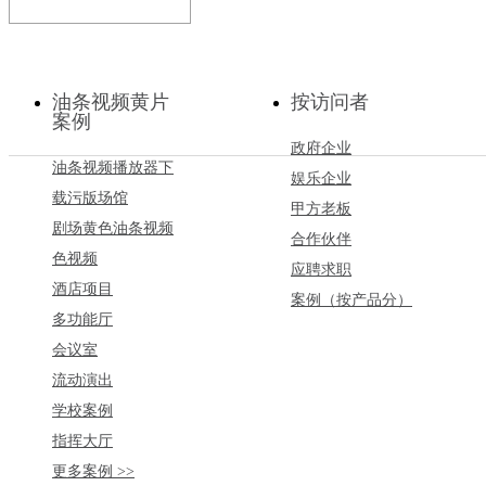
X8i
油条视频黄片
按访问者
X系列扬声器主要针对娱乐行业中
案例
艺吧、夜总会、各种流动表演
政府企业
12寸的…
油条视频播放器下
娱乐企业
载污版场馆
甲方老板
剧场黄色油条视频
合作伙伴
色视频
应聘求职
酒店项目
案例（按产品分）
多功能厅
会议室
流动演出
学校案例
指挥大厅
更多案例 >>