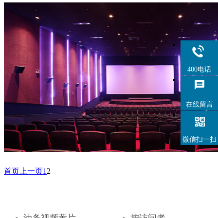
400电话
在线留言
微信扫一扫
首页
上一页
1
2
油条视频黄片
按访问者